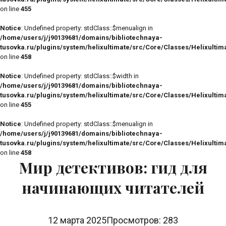
on line
455
Notice
: Undefined property: stdClass::$menualign in
/home/users/j/j90139681/domains/bibliotechnaya-
tusovka.ru/plugins/system/helixultimate/src/Core/Classes/Helixulti
on line
458
Notice
: Undefined property: stdClass::$width in
/home/users/j/j90139681/domains/bibliotechnaya-
tusovka.ru/plugins/system/helixultimate/src/Core/Classes/Helixulti
on line
455
Notice
: Undefined property: stdClass::$menualign in
/home/users/j/j90139681/domains/bibliotechnaya-
tusovka.ru/plugins/system/helixultimate/src/Core/Classes/Helixulti
on line
458
Мир детективов: гид для
начинающих читателей
12 марта 2025
Просмотров: 283