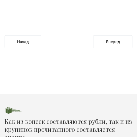
Предыдущий: Не открывать!
Следующий: Как 
Назад
Вперед
Как из копеек составляются рубли, так и из
крупинок прочитанного составляется