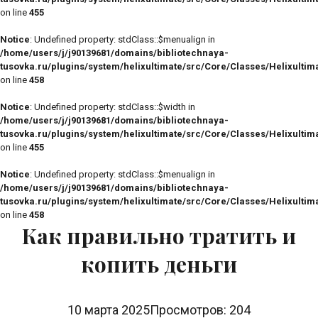
on line
455
Notice
: Undefined property: stdClass::$menualign in
/home/users/j/j90139681/domains/bibliotechnaya-
tusovka.ru/plugins/system/helixultimate/src/Core/Classes/Helixulti
on line
458
Notice
: Undefined property: stdClass::$width in
/home/users/j/j90139681/domains/bibliotechnaya-
tusovka.ru/plugins/system/helixultimate/src/Core/Classes/Helixulti
on line
455
Notice
: Undefined property: stdClass::$menualign in
/home/users/j/j90139681/domains/bibliotechnaya-
tusovka.ru/plugins/system/helixultimate/src/Core/Classes/Helixulti
on line
458
Как правильно тратить и
копить деньги
10 марта 2025
Просмотров: 204