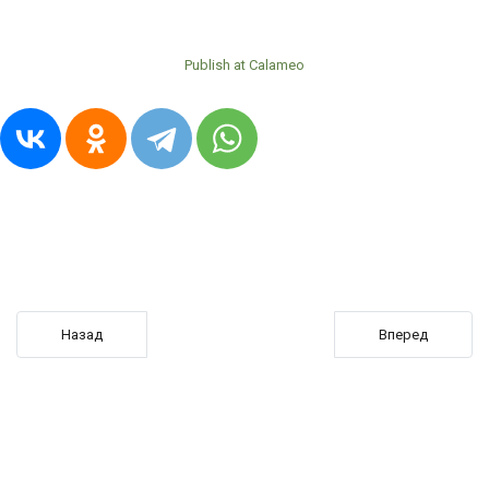
Publish at Calameo
Предыдущий: Подорожник городу 45
Следующий: Под
Назад
Вперед