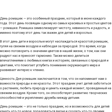
День ромашек — это особенный праздник, который в июне каждого
года. Этот день посвящен одному из самых красивых и простых цветов
— ромашке. Ромашка символизирует чистоту, невинность и радость, и
именно поэтому этот день так важен для детей и взрослых.
В этот день дети и взрослые могут наслаждаться красотой ромашек,
гуляя на свежем воздухе и наблюдая за природой. Это время, когда
можно поговорить о значении цветов в нашей жизни, о том, как они
радуют нас и приносят гармонию. Также можно делиться
впечатлениями о любимых книгах и историях, связанных с природой и
цветами, что помогает углубить понимание окружающего мира и
развивает интерес к чтению.
Ценность Дня ромашек заключается в том, что он напоминает нам о
важности природы и ее красоты. Этот праздник учит детей заботиться
о растениях, любить природу и ценить каждый момент, проведенный на
свежем воздухе. Кроме того, он способствует развитию творческих
способностей и укреплению дружбы между детьми.
День ромашек — это не только праздник, но и возможность для детей
узнать что-то новое, порадоваться весне и создать что-то своими