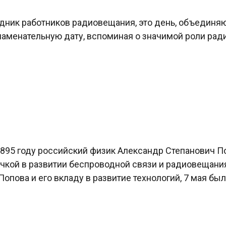
дник работников радиовещания, это день, объединяю
наменательную дату, вспоминая о значимой роли ради
в 1895 году российский физик Александр Степанович
очкой в развитии беспроводной связи и радиовещани
опова и его вкладу в развитие технологий, 7 мая бы