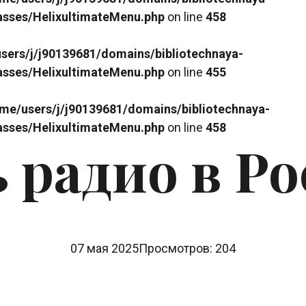
lasses/HelixultimateMenu.php
on line
458
sers/j/j90139681/domains/bibliotechnaya-
lasses/HelixultimateMenu.php
on line
455
me/users/j/j90139681/domains/bibliotechnaya-
lasses/HelixultimateMenu.php
on line
458
 радио в Р
07 мая 2025
Просмотров: 204