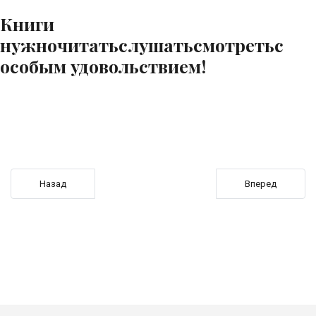
Книги
нужно
читать
слушать
смотреть
с
особым удовольствием!
Предыдущий: Бестселлер древности
Следующий: Тиш
Назад
Вперед