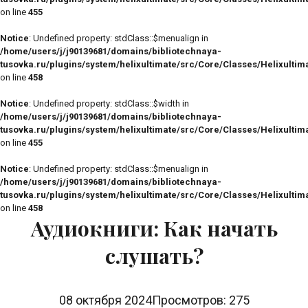
on line
455
Notice
: Undefined property: stdClass::$menualign in
/home/users/j/j90139681/domains/bibliotechnaya-
tusovka.ru/plugins/system/helixultimate/src/Core/Classes/Helixulti
on line
458
Notice
: Undefined property: stdClass::$width in
/home/users/j/j90139681/domains/bibliotechnaya-
tusovka.ru/plugins/system/helixultimate/src/Core/Classes/Helixulti
on line
455
Notice
: Undefined property: stdClass::$menualign in
/home/users/j/j90139681/domains/bibliotechnaya-
tusovka.ru/plugins/system/helixultimate/src/Core/Classes/Helixulti
on line
458
Аудиокниги: Как начать
слушать?
08 октября 2024
Просмотров: 275