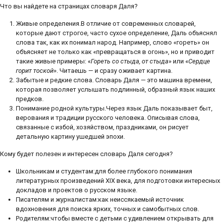
Что вы найдете на страницах словаря Даля?
Живые определения.В отличие от современных словарей,
которые дают строгое, часто сухое определение, Даль объяснял
слова так, как их понимал народ. Например, слово «гореть» он
объясняет не только как «превращаться в огонь», но и приводит
такие живые примеры: «
Гореть со стыда, от стыда
» или «
Сердце
горит тоской
». Читаешь — и сразу оживает картина.
Забытые и редкие слова. Словарь Даля — это машина времени,
которая позволяет услышать подлинный, образный язык наших
предков.
Понимание родной культуры.Через язык Даль показывает быт,
верования и традиции русского человека. Описывая слова,
связанные с избой, хозяйством, праздниками, он рисует
детальную картину ушедшей эпохи.
Кому будет полезен и интересен словарь Даля сегодня?
Школьникам и студентам:для более глубокого понимания
литературных произведений XIX века, для подготовки интересных
докладов и проектов о русском языке.
Писателям и журналистам:как неиссякаемый источник
вдохновения для поиска ярких, точных и самобытных слов.
Родителям:чтобы вместе с детьми с удивлением открывать для