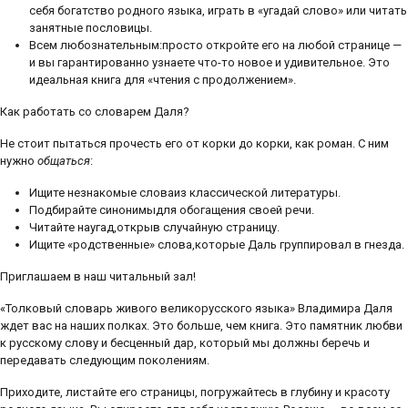
себя богатство родного языка, играть в «угадай слово» или читать
занятные пословицы.
Всем любознательным:просто откройте его на любой странице —
и вы гарантированно узнаете что-то новое и удивительное. Это
идеальная книга для «чтения с продолжением».
Как работать со словарем Даля?
Не стоит пытаться прочесть его от корки до корки, как роман. С ним
нужно
общаться
:
Ищите незнакомые словаиз классической литературы.
Подбирайте синонимыдля обогащения своей речи.
Читайте наугад,открыв случайную страницу.
Ищите «родственные» слова,которые Даль группировал в гнезда.
Приглашаем в наш читальный зал!
«Толковый словарь живого великорусского языка» Владимира Даля
ждет вас на наших полках. Это больше, чем книга. Это памятник любви
к русскому слову и бесценный дар, который мы должны беречь и
передавать следующим поколениям.
Приходите, листайте его страницы, погружайтесь в глубину и красоту