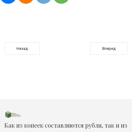
Предыдущий: "Пони Колокольчик: Спасение Нового Года"- вол
Следующий: В би
Назад
Вперед
Как из копеек составляются рубли, так и из