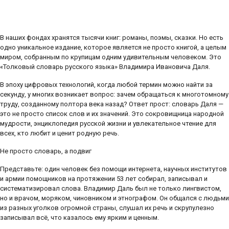
В наших фондах хранятся тысячи книг: романы, поэмы, сказки. Но есть
одно уникальное издание, которое является не просто книгой, а целым
миром, собранным по крупицам одним удивительным человеком. Это
«Толковый словарь русского языка» Владимира Ивановича Даля.
В эпоху цифровых технологий, когда любой термин можно найти за
секунду, у многих возникает вопрос: зачем обращаться к многотомному
труду, созданному полтора века назад? Ответ прост: словарь Даля —
это не просто список слов и их значений. Это сокровищница народной
мудрости, энциклопедия русской жизни и увлекательное чтение для
всех, кто любит и ценит родную речь.
Не просто словарь, а подвиг
Представьте: один человек без помощи интернета, научных институтов
и армии помощников на протяжении 53 лет собирал, записывал и
систематизировал слова. Владимир Даль был не только лингвистом,
но и врачом, моряком, чиновником и этнографом. Он общался с людьми
из разных уголков огромной страны, слушал их речь и скрупулезно
записывал всё, что казалось ему ярким и ценным.