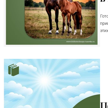
Гот
при
эти
П