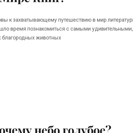
овы к захватывающему путешествию в мир литературы?
шло время познакомиться с самыми удивительными,
х благородных животных
очему небо голубое?