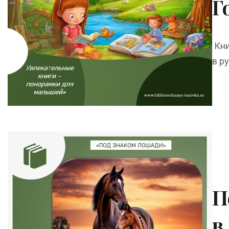
Г
Кни
в ру
П
в