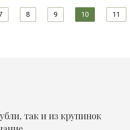
7
8
9
10
11
убли, так и из крупинок
нание.