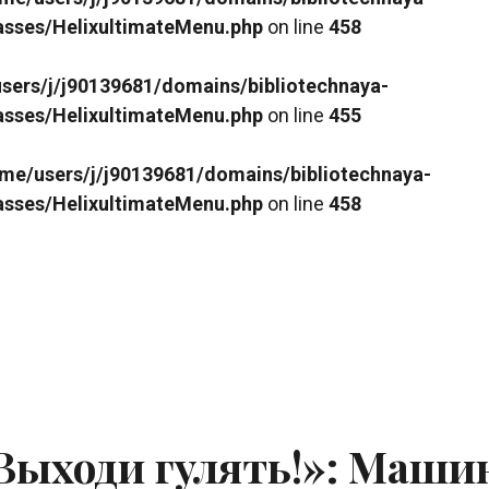
lasses/HelixultimateMenu.php
on line
458
sers/j/j90139681/domains/bibliotechnaya-
lasses/HelixultimateMenu.php
on line
455
me/users/j/j90139681/domains/bibliotechnaya-
lasses/HelixultimateMenu.php
on line
458
Выходи гулять!»: Маши