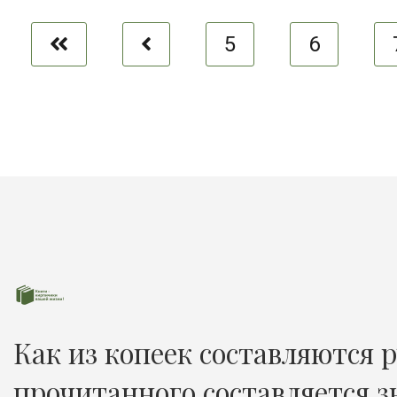
5
6
Как из копеек составляются р
прочитанного составляется з