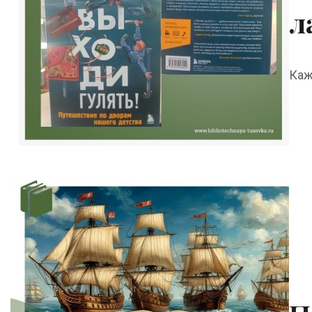
л
Каж