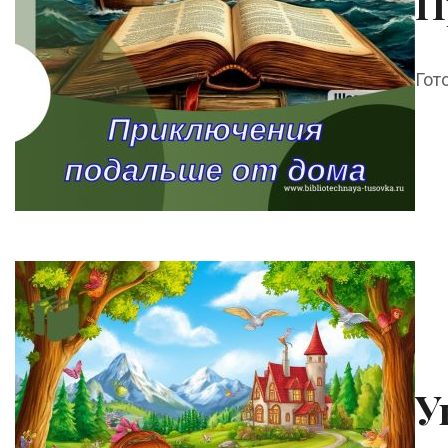
П
Гот
У