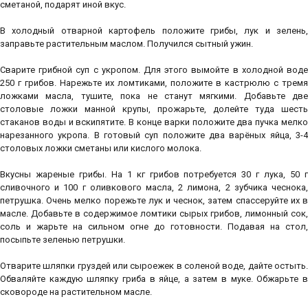
сметаной, подарят иной вкус.
В холодный отварной картофель положите грибы, лук и зелень,
заправьте растительным маслом. Получился сытный ужин.
Сварите грибной суп с укропом. Для этого вымойте в холодной воде
250 г грибов. Нарежьте их ломтиками, положите в кастрюлю с тремя
ложками масла, тушите, пока не станут мягкими. Добавьте две
столовые ложки манной крупы, прожарьте, долейте туда шесть
стаканов воды и вскипятите. В конце варки положите два пучка мелко
нарезанного укропа. В готовый суп положите два варёных яйца, 3-4
столовых ложки сметаны или кислого молока.
Вкусны жареные грибы. На 1 кг грибов потребуется 30 г лука, 50 г
сливочного и 100 г оливкового масла, 2 лимона, 2 зубчика чеснока,
петрушка. Очень мелко порежьте лук и чеснок, затем спассеруйте их в
масле. Добавьте в содержимое ломтики сырых грибов, лимонный сок,
соль и жарьте на сильном огне до готовности. Подавая на стол,
посыпьте зеленью петрушки.
Отварите шляпки груздей или сыроежек в соленой воде, дайте остыть.
Обваляйте каждую шляпку гриба в яйце, а затем в муке. Обжарьте в
сковороде на растительном масле.