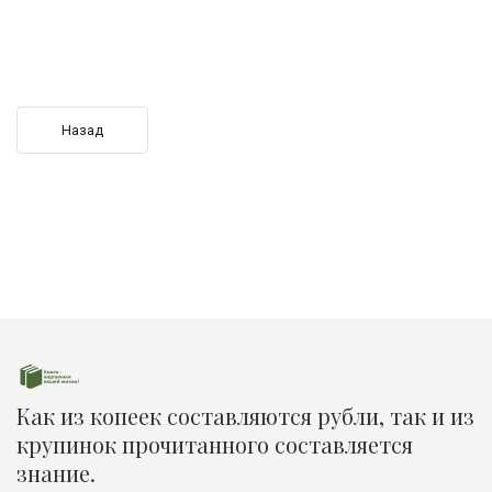
Предыдущий: Интересные разновидности футбола
Назад
Как из копеек составляются рубли, так и из
крупинок прочитанного составляется
знание.