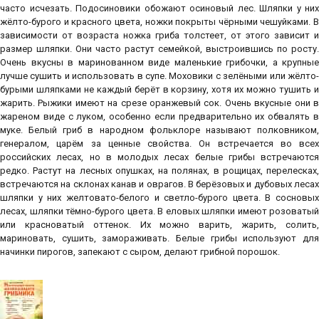
часто исчезать. Подосиновики обожают осиновый лес. Шляпки у них
жёлто-бурого и красного цвета, ножки покрыты чёрными чешуйками. В
зависимости от возраста ножка гриба толстеет, от этого зависит и
размер шляпки. Они часто растут семейкой, выстроившись по росту.
Очень вкусны в маринованном виде маленькие грибочки, а крупные
лучше сушить и использовать в супе. Моховики с зелёными или жёлто-
бурыми шляпками не каждый берёт в корзину, хотя их можно тушить и
жарить. Рыжики имеют на срезе оранжевый сок. Очень вкусные они в
жареном виде с луком, особенно если предварительно их обвалять в
муке. Белый гриб в народном фольклоре называют полковником,
генералом, царём за ценные свойства. Он встречается во всех
российских лесах, но в молодых лесах белые грибы встречаются
редко. Растут на лесных опушках, на полянах, в рощицах, перелесках,
встречаются на склонах канав и оврагов. В берёзовых и дубовых лесах
шляпки у них желтовато-белого и светло-бурого цвета. В сосновых
лесах, шляпки тёмно-бурого цвета. В еловых шляпки имеют розоватый
или красноватый оттенок. Их можно варить, жарить, солить,
мариновать, сушить, замораживать. Белые грибы используют для
начинки пирогов, запекают с сыром, делают грибной порошок.