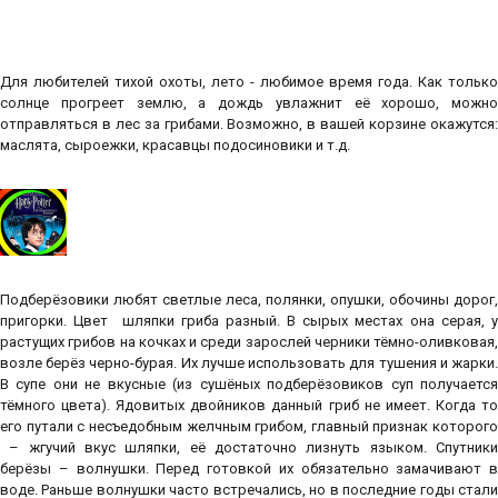
Для любителей тихой охоты, лето - любимое время года. Как только
солнце прогреет землю, а дождь увлажнит её хорошо, можно
отправляться в лес за грибами. Возможно, в вашей корзине окажутся:
маслята, сыроежки, красавцы подосиновики и т.д.
Подберёзовики любят светлые леса, полянки, опушки, обочины дорог,
пригорки. Цвет шляпки гриба разный. В сырых местах она серая, у
растущих грибов на кочках и среди зарослей черники тёмно-оливковая,
возле берёз черно-бурая. Их лучше использовать для тушения и жарки.
В супе они не вкусные (из сушёных подберёзовиков суп получается
тёмного цвета). Ядовитых двойников данный гриб не имеет. Когда то
его путали с несъедобным желчным грибом, главный признак которого
– жгучий вкус шляпки, её достаточно лизнуть языком. Спутники
берёзы – волнушки. Перед готовкой их обязательно замачивают в
воде. Раньше волнушки часто встречались, но в последние годы стали