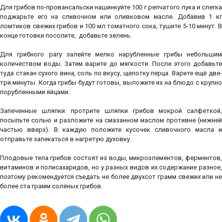
Для грибов по-провансальски нашинкуйте 100 г репчатого лука и слегка
поджарьте его на сливочном или оливковом масле. Добавив 1 кг
ломтиков свежих грибов и 100 мл томатного сока, тушите 5-10 минут. В
конце готовки посолите, добавьте зелень.
Для грибного рагу залейте мелко нарубленные грибы небольшим
количеством воды. Затем варите до мягкости. После этого добавьте
туда стакан сухого вина, соль по вкусу, щепотку перца. Варите ещё две-
три минуты. Когда грибы будут готовы, выложите их на блюдо с крупно
порубленными яйцами.
Запеченные шляпки: протрите шляпки грибов мокрой салфеткой,
посыпьте солью и разложите на смазанном маслом противне (нижней
частью вверх). В каждую положите кусочек сливочного масла и
отправьте запекаться в нагретую духовку.
Плодовые тела грибов состоят из воды, микроэлементов, ферментов,
витаминов и полисахаридов, но у разных видов их содержание разное,
поэтому рекомендуется съедать не более двухсот грамм свежих или не
более ста грамм солёных грибов.